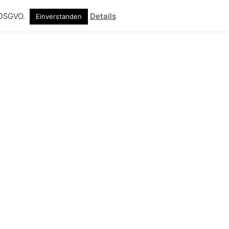
f DSGVO.
Details
Einverstanden
Suche
ebuch
Impressum
Datenschutz