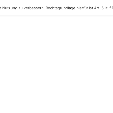
ächter
 Nutzung zu verbessern. Rechtsgrundlage hierfür ist Art. 6 lit. 
Startseite
Termine
Gäst
n Überraschungen