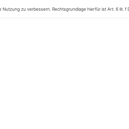
ächter
 Nutzung zu verbessern. Rechtsgrundlage hierfür ist Art. 6 lit. 
Startseite
Termine
Gäst
n Überraschungen