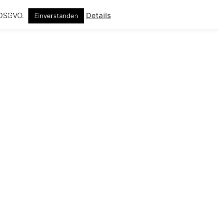
f DSGVO.
Details
Einverstanden
Suche
ebuch
Impressum
Datenschutz